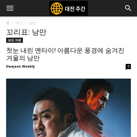
홈
태그
낭만
꼬리표: 낭만
보도 자료
첫눈 내린 옌타이! 아름다운 풍경에 숨겨진
겨울의 낭만
Daejeon Weekly
0