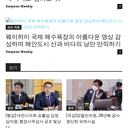
Daejeon Weekly
0
보도 자료
웨이하이 국제 해수욕장의 아름다운 영상 감
상하며 해안도시 산과 바다의 낭만 만끽하기
Daejeon Weekly
0
인기
정치
정치
[행감] 대전시의회 송활섭.김영
[국감]장철민의원, 28년째 공사
삼의원, 행정사무감사 공조 빛났
중단된 숙박시설
다