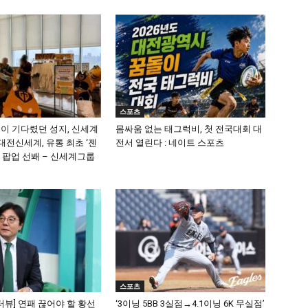
스포츠
이 기다렸던 성지, 신세계
몸싸움 없는 태그럭비, 첫 전국대회 대
대전신세계, 유통 최초 ‘젠
전서 열린다 : 네이트 스포츠
 팝업 선봬 – 신세계그룹
스포츠
인터뷰] 연패 끊어야 할 황선
‘3이닝 5BB 3실점→4.1이닝 6K 무실점’