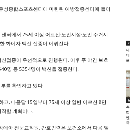
대전 유성종합스포츠센터에 마련된 예방접종센터에 들어
 센터에서 75세 이상 어르신·노인시설·노인 주거시
한 화이자 백신 접종이 이뤄진다.
대
데
백신접종이 우선적으로 진행된다. 이후 주·야간 보호
해
540명 등 5354명이 백신을 접종한다.
여부를 확인하고 있다.
고, 다음달 15일부터 75세 이상 일반 어르신 8만
축
시작할 계획이다.
함
옌
국.
 장애아 전문교직원, 간호인력은 보건소에서 다음 달