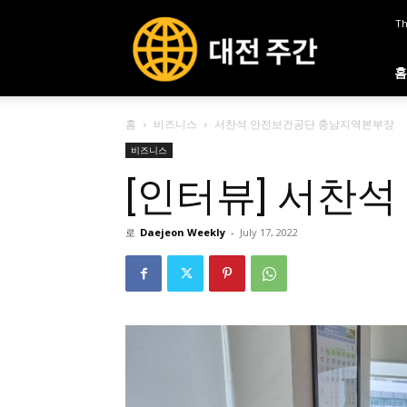
대
Th
전
주
간
홈
홈
비즈니스
서찬석 안전보건공단 충남지역본부장
비즈니스
[인터뷰] 서찬
로
Daejeon Weekly
-
July 17, 2022