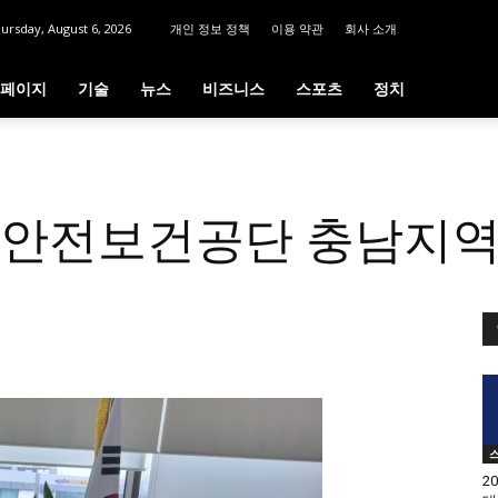
ursday, August 6, 2026
개인 정보 정책
이용 약관
회사 소개
페이지
기술
뉴스
비즈니스
스포츠
정치
석 안전보건공단 충남지
2