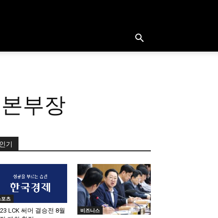
역본부장
인기
스포츠
023 LCK 써머 결승전 8월
비즈니스