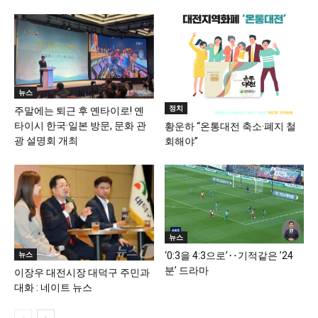
뉴스
정치
주말에는 퇴근 후 옌타이로! 옌
타이시 한국·일본 방문, 문화 관
황운하 “온통대전 축소·폐지 철
광 설명회 개최
회해야”
뉴스
뉴스
‘0:3을 4:3으로’‥기적같은 ’24
분’ 드라마
이장우 대전시장 대덕구 주민과
대화 : 네이트 뉴스