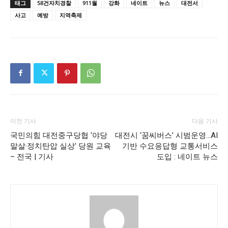
태그
58건자치경찰
911월
강화
네이트
뉴스
대전서
사고
예방
지역축제
이전 기사
다음 기사
국민의힘 대전중구당협 ‘야당
대전시 ‘꿈씨버스’ 시범운영…AI
말살·정치탄압 실상’ 당원 교육
기반 수요응답형 교통서비스
– 전국 | 기사
도입 : 네이트 뉴스