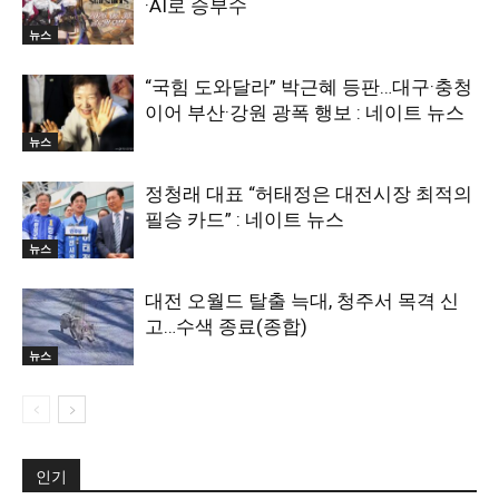
·AI로 승부수
뉴스
“국힘 도와달라” 박근혜 등판…대구·충청
이어 부산·강원 광폭 행보 : 네이트 뉴스
뉴스
정청래 대표 “허태정은 대전시장 최적의
필승 카드” : 네이트 뉴스
뉴스
대전 오월드 탈출 늑대, 청주서 목격 신
고…수색 종료(종합)
뉴스
인기