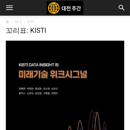
홈
태그
KISTI
꼬리표: KISTI