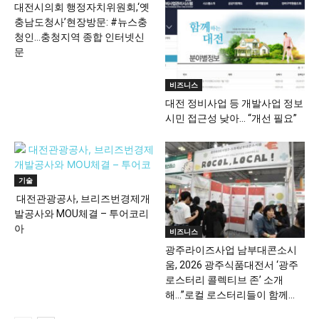
대전시의회 행정자치위원회,‘옛
충남도청사’현장방문: #뉴스충
청인…충청지역 종합 인터넷신
문
비즈니스
대전 정비사업 등 개발사업 정보
시민 접근성 낮아… “개선 필요”
기술
대전관광공사, 브리즈번경제개
발공사와 MOU체결 – 투어코리
아
비즈니스
광주라이즈사업 남부대콘소시
움, 2026 광주식품대전서 ‘광주
로스터리 콜렉티브 존’ 소개
해…”로컬 로스터리들이 함께...