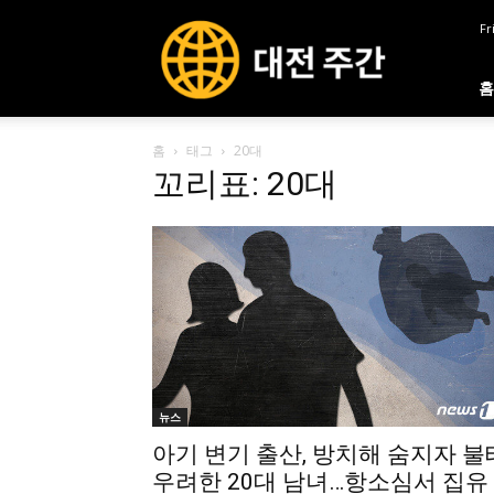
대
Fr
전
주
간
홈
홈
태그
20대
꼬리표: 20대
뉴스
아기 변기 출산, 방치해 숨지자 불
우려한 20대 남녀…항소심서 집유