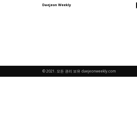
Daejeon Weekly
© 2021. 모든 권리 보유 daejeonweekly.com