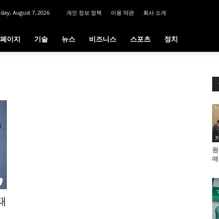
iday, August 7, 2026
개인 정보 정책
이용 약관
회사 소개
페이지
기술
뉴스
비즈니스
스포츠
정치
원
애
태