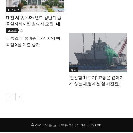
비즈니스
대전 서구, 2026년도 상반기 공
공일자리사업 참여자 모집 : 네
이트 뉴스
스포츠
유통업계 ‘봄바람’ 대전지역 백
화점 3월 매출 증가
정치
‘천안함 11주기’ 고통은 옅어지
지 않는다[청계천 옆 사진관]
© 2021. 모든 권리 보유 daejeonweekly.com