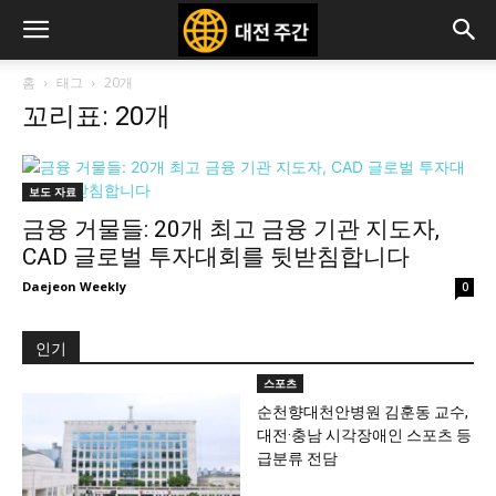
홈
태그
20개
꼬리표: 20개
보도 자료
금융 거물들: 20개 최고 금융 기관 지도자,
CAD 글로벌 투자대회를 뒷받침합니다
Daejeon Weekly
0
인기
스포츠
순천향대천안병원 김훈동 교수,
대전·충남 시각장애인 스포츠 등
급분류 전담