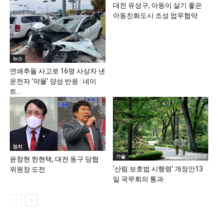
대전 유성구, 아동이 살기 좋은
아동친화도시 조성 업무협약
뉴스
연쇄추돌 사고로 16명 사상자 낸
운전자 ‘약물’ 양성 반응 : 네이
트...
정치
기술
윤창현.한현택, 대전 동구 당협
‘산림 보호법 시행령’ 개정안13
위원장 도전
일 국무회의 통과