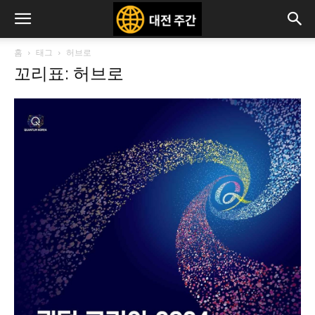
홈
태그
허브로
꼬리표: 허브로