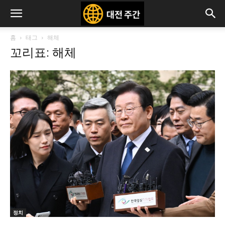
홈
태그
해체
꼬리표: 해체
정치