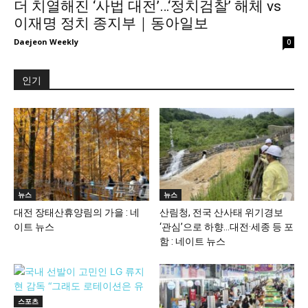
더 치열해진 ‘사법 대전’…‘정치검찰’ 해체 vs
이재명 정치 종지부｜동아일보
Daejeon Weekly
0
인기
뉴스
뉴스
대전 장태산휴양림의 가을 : 네
산림청, 전국 산사태 위기경보
이트 뉴스
‘관심’으로 하향…대전·세종 등 포
함 : 네이트 뉴스
스포츠