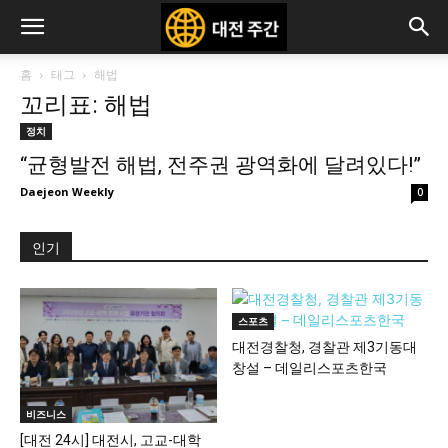
홈
태그
해법
꼬리표: 해법
정치
“균형발전 해법, 전주권 광역화에 달려있다!”
Daejeon Weekly
0
인기
스포츠
대전경찰청, 경찰관 제3기동대
창설 – 데일리스포츠한국
비즈니스
[대전 24시] 대전시, 고교-대학