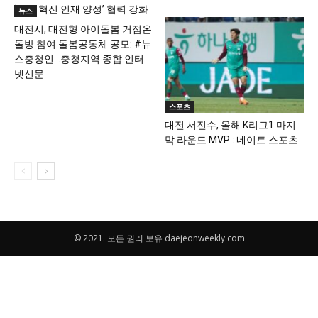
‘미래 혁신 인재 양성’ 협력 강화
뉴스
대전시, 대전형 아이돌봄 거점온
돌방 참여 돌봄공동체 공모: #뉴
스충청인…충청지역 종합 인터
넷신문
스포츠
대전 서진수, 올해 K리그1 마지
막 라운드 MVP : 네이트 스포츠
© 2021. 모든 권리 보유 daejeonweekly.com