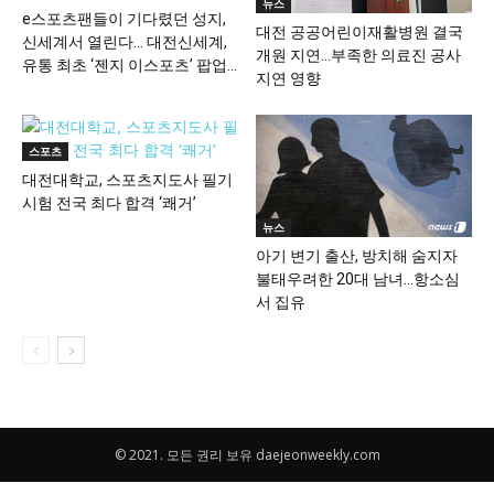
뉴스
e스포츠팬들이 기다렸던 성지,
대전 공공어린이재활병원 결국
신세계서 열린다… 대전신세계,
개원 지연…부족한 의료진 공사
유통 최초 ‘젠지 이스포츠’ 팝업...
지연 영향
스포츠
대전대학교, 스포츠지도사 필기
시험 전국 최다 합격 ‘쾌거’
뉴스
아기 변기 출산, 방치해 숨지자
불태우려한 20대 남녀…항소심
서 집유
© 2021. 모든 권리 보유 daejeonweekly.com