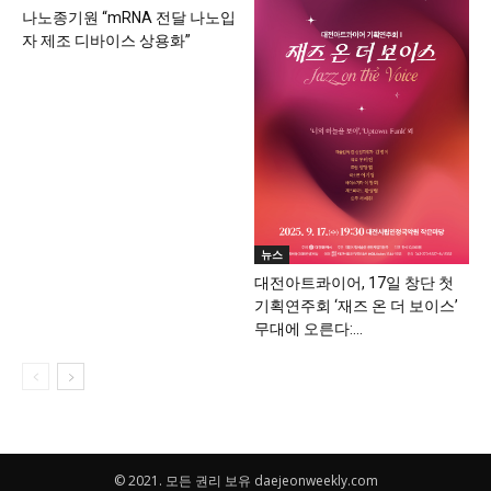
나노종기원 “mRNA 전달 나노입
자 제조 디바이스 상용화”
뉴스
대전아트콰이어, 17일 창단 첫
기획연주회 ‘재즈 온 더 보이스’
무대에 오른다:...
© 2021. 모든 권리 보유 daejeonweekly.com