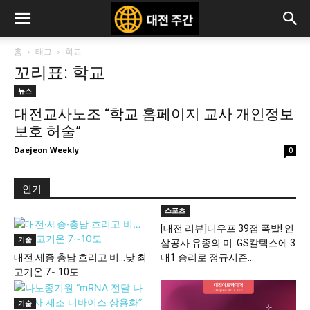
홈
태그
학교
꼬리표: 학교
뉴스
대전교사노조 “학교 홈페이지 교사 개인정보
보호 허술”
Daejeon Weekly
0
인기
스포츠
[대전 리뷰]디우프 39점 폭발! 인
기술
삼공사 유종의 미. GS칼텍스에 3
대전·세종·충남 흐리고 비…낮 최
대1 승리로 정규시즌...
고기온 7∼10도
기술