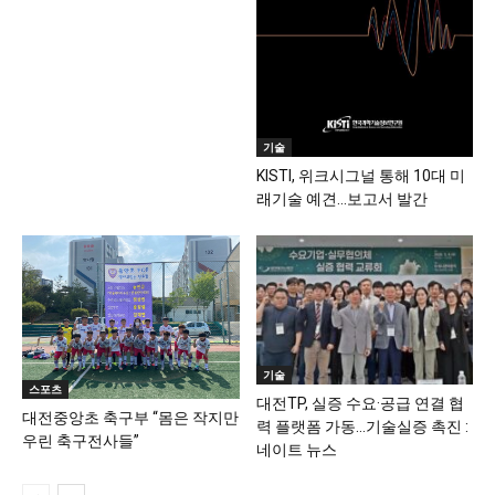
기술
KISTI, 위크시그널 통해 10대 미
래기술 예견…보고서 발간
기술
스포츠
대전TP, 실증 수요·공급 연결 협
대전중앙초 축구부 “몸은 작지만
력 플랫폼 가동…기술실증 촉진 :
우린 축구전사들”
네이트 뉴스