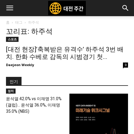
홈
태그
하주석
꼬리표: 하주석
스포츠
[대전 현장]’축복받은 유격수’ 하주석 3번 배
치. 한화 수베로 감독의 시범경기 첫...
Daejeon Weekly
0
인기
정치
윤석열 42.0% vs 이재명 31.0%
(갤럽)… 윤석열 36.0%, 이재명
35.0% (NBS)