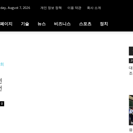
iday, August 7, 2026
개인 정보 정책
이용 약관
회사 소개
페이지
기술
뉴스
비즈니스
스포츠
정치
대
조
선
전
0
유