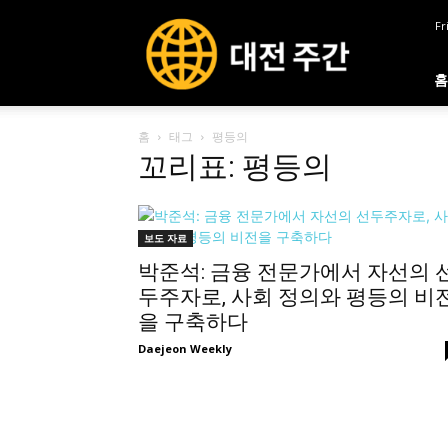
대
Fr
전
주
간
홈
홈
태그
평등의
꼬리표: 평등의
보도 자료
박준석: 금융 전문가에서 자선의 
두주자로, 사회 정의와 평등의 비
을 구축하다
Daejeon Weekly