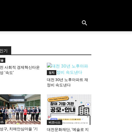
인기
기술
전 사회적 경제혁신타운
성 ‘속도’
정치
대전 30년 노후아파트 재
정비 속도낸다
뉴스
비즈니스
성구, 치매안심마을 ‘기
대전문화재단, ‘예술로 지