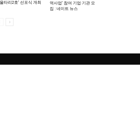
울타리2호’ 선포식 개최
역사업’ 참여 기업·기관 모
집 : 네이트 뉴스