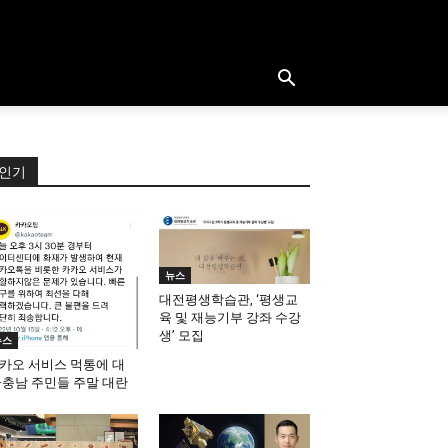
인기
뉴스
대전평생학습관, ‘평생교
육 및 재능기부 강좌 수강
생’ 모집
뉴스
카오 서비스 먹통에 대
·충남 주민들 주말 대란