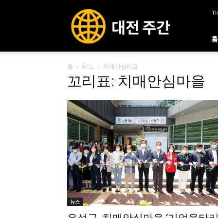
대
Th
전
주
간
홈
홈
태그
치매안심마을
꼬리표: 치매안심마을
뉴스