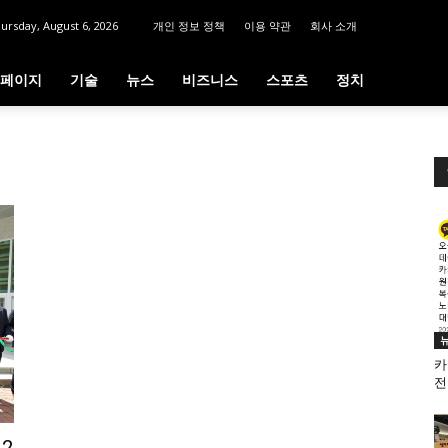
ursday, August 6, 2026
개인 정보 정책
이용 약관
회사 소개
페이지
기술
뉴스
비즈니스
스포츠
정치
카
전