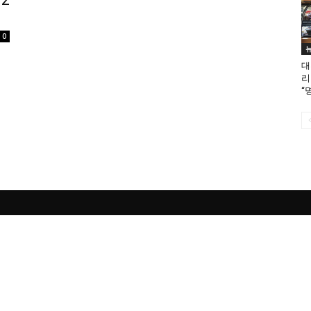
2
0
대
리
“