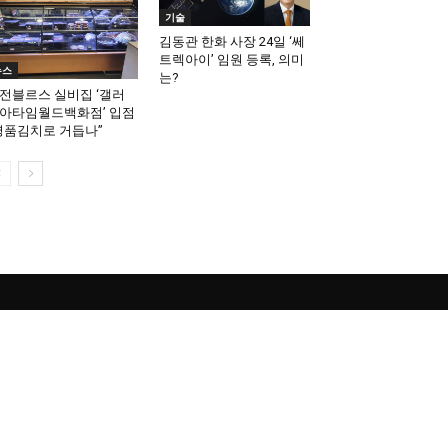
기술
김동관 한화 사장 24일 ‘쎄
트렉아이’ 임원 등록, 의미
뉴스
는?
전블르스 실비집 ‘갤러
아타임월드백화점’ 입점
명품김치로 거듭나”