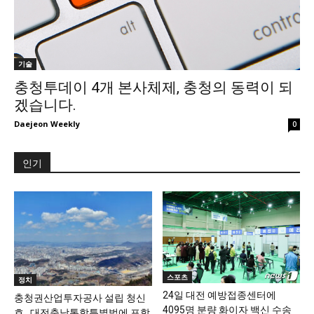
기술
충청투데이 4개 본사체제, 충청의 동력이 되
겠습니다.
Daejeon Weekly
0
인기
스포츠
정치
24일 대전 예방접종센터에
충청권산업투자공사 설립 청신
4095명 분량 화이자 백신 수송
호…대전충남통합특별법에 포함