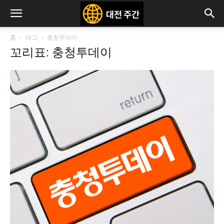
홈
태그
충청투데이
꼬리표: 충청투데이