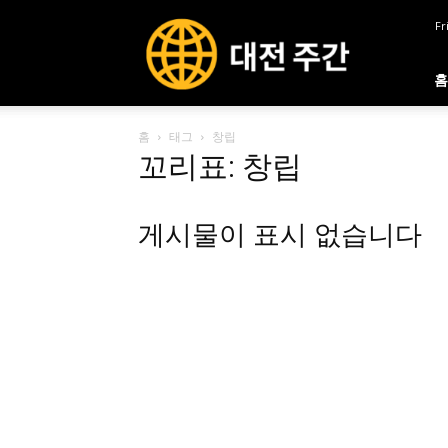
대
Fr
전
주
간
홈
홈
태그
창립
꼬리표: 창립
게시물이 표시 없습니다