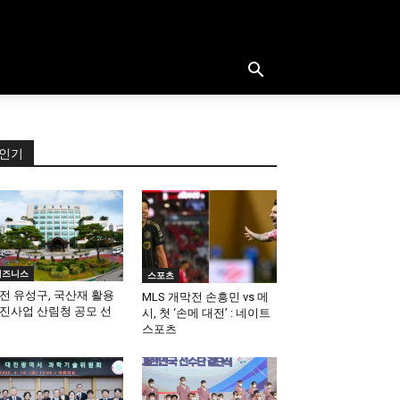
인기
비즈니스
스포츠
전 유성구, 국산재 활용
MLS 개막전 손흥민 vs 메
진사업 산림청 공모 선
시, 첫 ‘손메 대전’ : 네이트
스포츠