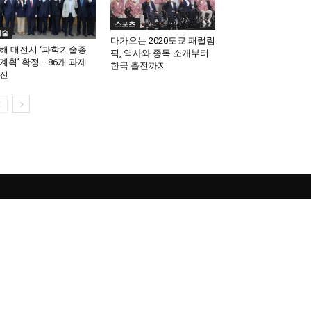
스포츠
기술
다가오는 2020도쿄 패럴림
해 대전시 ‘과학기술종
픽, 역사와 종목 소개부터
계획’ 확정… 86개 과제
한국 출전까지
진