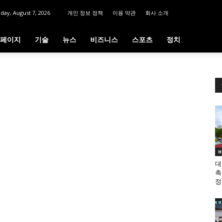
iday, August 7, 2026
개인 정보 정책
이용 약관
회사 소개
페이지
기술
뉴스
비즈니스
스포츠
정치
대
촉
정