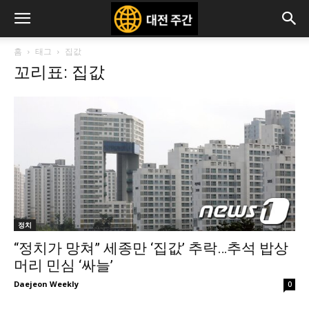
홈
태그
집값
꼬리표: 집값
정치
“정치가 망쳐” 세종만 ‘집값’ 추락…추석 밥상
머리 민심 ‘싸늘’
Daejeon Weekly
0