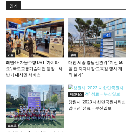
인기
기술
정치
레벨4+ 자율주행 DRT ‘가치타
대전·세종·충남선관위 “지선 60
요’, 국토교통기술대전 등장… 하
일 전 지자체장·교육감 행사 개
반기 대시민 서비스
최 불가”
비즈니스
창원시 ‘2023 대한민국원자력산
업대전’ 성료 – 부산일보
스포츠