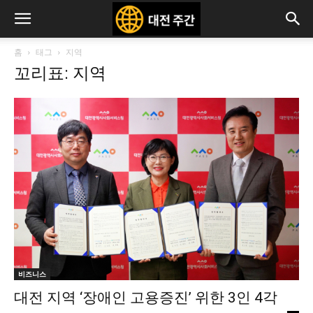
홈
태그
지역
꼬리표: 지역
비즈니스
대전 지역 ‘장애인 고용증진’ 위한 3인 4각