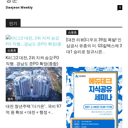
Daejeon Weekly
0
인기
스포츠
[대전 리뷰]디우프 39점 폭발! 인
삼공사 유종의 미. GS칼텍스에 3
스포츠
대1 승리로 정규시즌...
K리그2 대전, 2위 지켜 승강 PO
직행…경남도 준PO 확정(종합)
정치
대전 청년주택 ‘다가온’…국비 97
억 원 확보 < 대전 < 행정 <...