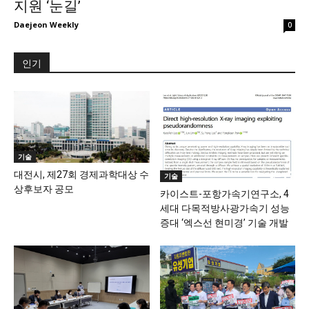
지원 ‘눈길’
Daejeon Weekly
0
인기
기술
대전시, 제27회 경제과학대상 수
기술
상후보자 공모
카이스트-포항가속기연구소, 4
세대 다목적방사광가속기 성능
증대 ‘엑스선 현미경’ 기술 개발