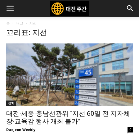
홈
태그
지선
꼬리표: 지선
정치
대전·세종·충남선관위 “지선 60일 전 지자체
장·교육감 행사 개최 불가”
Daejeon Weekly
0