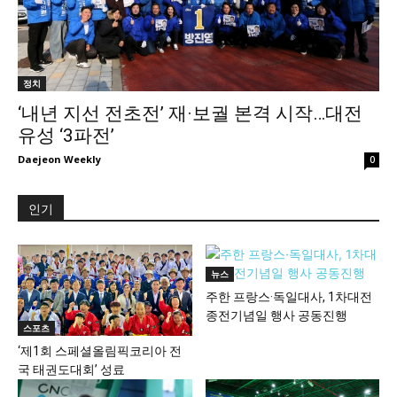
정치
‘내년 지선 전초전’ 재·보궐 본격 시작…대전
유성 ‘3파전’
Daejeon Weekly
0
인기
뉴스
주한 프랑스·독일대사, 1차대전
종전기념일 행사 공동진행
스포츠
‘제1회 스페셜올림픽코리아 전
국 태권도대회’ 성료