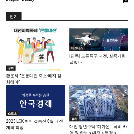
인기
비즈니스
[단독] 드론특구 대전, 실증기회
날렸다
정치
황운하 “온통대전 축소·폐지 철
회해야”
스포츠
정치
2023 LCK 써머 결승전 8월 대전
대전 청년주택 ‘다가온’…국비 97
개최 확정
억 원 확보 < 대전 < 행정 <...