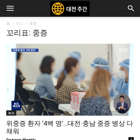
홈
태그
중증
꼬리표: 중증
뉴스
위중증 환자 ‘4백 명’…대전·충남 중증 병상 다
채워
Daejeon Weekly
0