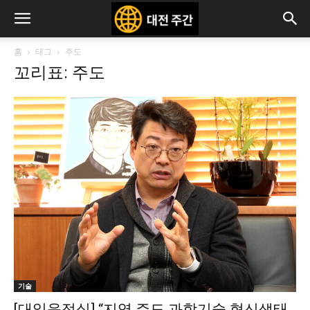
홈
태그
주도
꼬리표: 주도
기술
[대일응접실] “지역 주도 과학기술 혁신생태