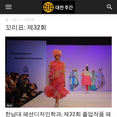
홈
태그
제32회
꼬리표: 제32회
뉴스
한남대 패션디자인학과, 제32회 졸업작품 패