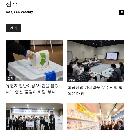
션쇼
Daejeon Weekly
0
인기
정치
기술
유권자 절반이상 “새인물 뽑겠
항공산업 가더라도 우주산업 핵
다”… 총선 ‘물갈이 바람’ 부나
심은 대전