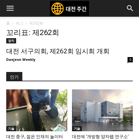
홈
태그
제262회
꼬리표: 제262회
정치
대전 서구의회, 제262회 임시회 개회
Daejeon Weekly
0
인기
기술
기술
대전 중구, 젊은 인재의 놀이터
대전에 ‘개방형 양자팹 연구소’