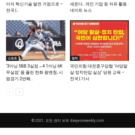
이자 혁신기술 발전 거점으로 –
세운다…개인·기업 등 자유 활용 :
전국 |...
네이트 뉴스
스포츠
정치
‘3이닝 5BB 3실점→4.1이닝 6K
국민의힘 대전중구당협 ‘야당말
무실점’ 몸 풀린 한화 왕옌청, 시
살·정치탄압 실상’ 당원 교육 –
범경기 2번째...
전국 | 기사
© 2021. 모든 권리 보유 daejeonweekly.com