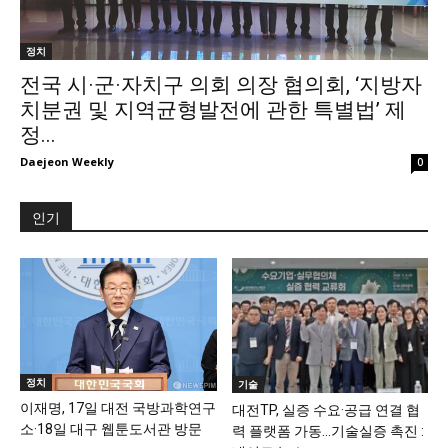
정치
전국 시·군·자치구 의회 의장 협의회, ‘지방자
치분권 및 지역균형발전에 관한 특별법’ 제
정...
Daejeon Weekly
0
인기
정치
기술
이재명, 17일 대전 국방과학연구
대전TP, 실증 수요·공급 연결 협
소·18일 대구 웹툰도서관 방문
력 플랫폼 가동…기술실증 촉진 :