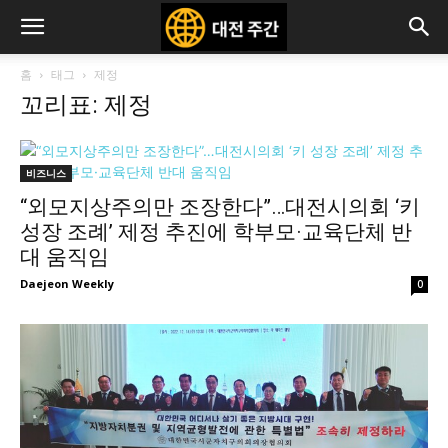
홈
태그
제정
꼬리표: 제정
비즈니스
“외모지상주의만 조장한다”…대전시의회 ‘키
성장 조례’ 제정 추진에 학부모·교육단체 반
대 움직임
Daejeon Weekly
0