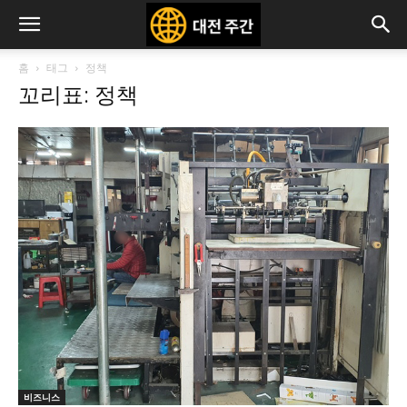
홈
태그
정책
꼬리표: 정책
비즈니스