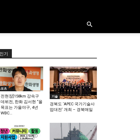
인기
스포츠
대전현장]158km 강속구
기술
 데뷔전, 한화 김서현 “올
경북도 ‘APEC 국가기술사
 목표는 가을야구, 4년
업대전’ 개최 – 경북매일
WBC...