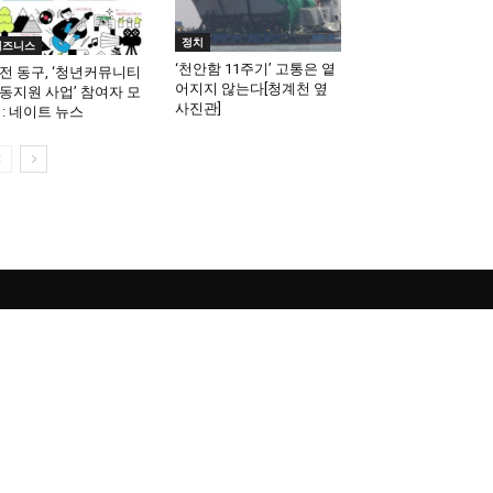
정치
비즈니스
‘천안함 11주기’ 고통은 옅
전 동구, ‘청년커뮤니티
어지지 않는다[청계천 옆
동지원 사업’ 참여자 모
사진관]
 : 네이트 뉴스