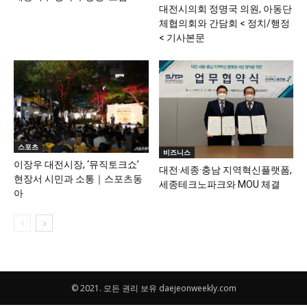
대전시의회 정명국 의원, 아동단
체협의회와 간담회 < 정치/행정
< 기사본문
스포츠
비즈니스
이장우 대전시장, ‘뮤직토크쇼’
대전·세종·충남 지역혁신플랫폼,
현장서 시민과 소통｜스포츠동
세종테크노파크와 MOU 체결
아
© 2021. 모든 권리 보유 daejeonweekly.com