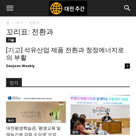
홈
태그
전환과
꼬리표: 전환과
기술
[기고] 석유산업 제품 전환과 청정에너지로
의 부활
Daejeon Weekly
0
인기
뉴스
대전평생학습관, ‘평생교육 및
정치
재능기부 강좌 수강생’ 모집