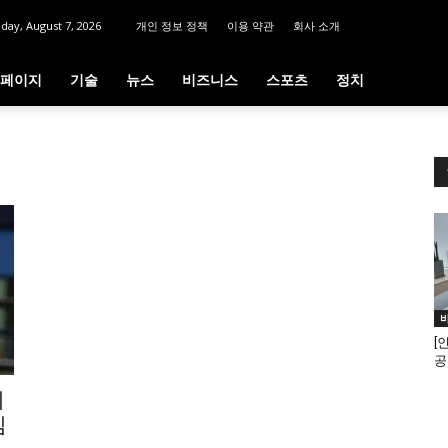
iday, August 7, 2026
개인 정보 정책
이용 약관
회사 소개
페이지
기술
뉴스
비즈니스
스포츠
정치
[
공
의
임