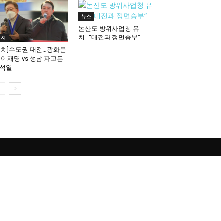
뉴스
논산도 방위사업청 유
치…“대전과 정면승부”
정치
정치]수도권 대전…광화문
 이재명 vs 성남 파고든
석열