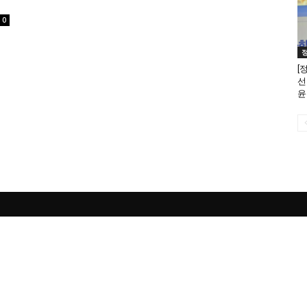
0
[
선
윤