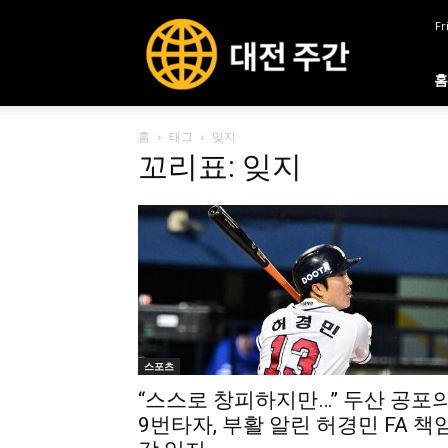
대
Fr
전
주
간
홈
홈
태그
잊지
꼬리표: 잊지
스포츠
“스스로 창피하지만…” 두산 공포
9번타자, 부활 알린 허경민 FA 책