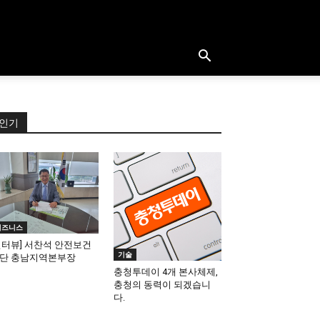
인기
비즈니스
인터뷰] 서찬석 안전보건
기술
단 충남지역본부장
충청투데이 4개 본사체제,
충청의 동력이 되겠습니
다.