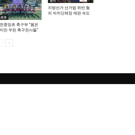
정치
지방선거 선거법 위반 혐
의 자치단체장 재판 속도
스포츠
전중앙초 축구부 “몸은
지만 우린 축구전사들”