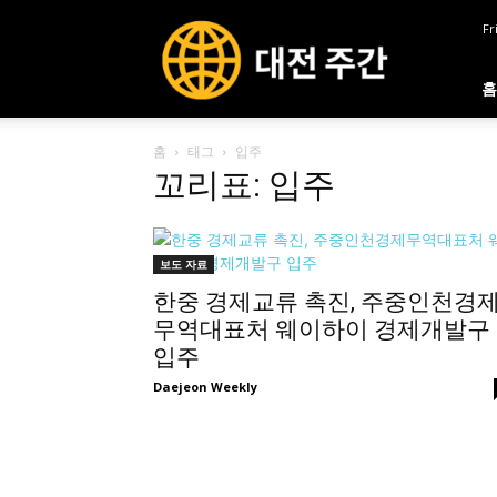
대
Fr
전
주
간
홈
홈
태그
입주
꼬리표: 입주
보도 자료
한중 경제교류 촉진, 주중인천경
무역대표처 웨이하이 경제개발구
입주
Daejeon Weekly