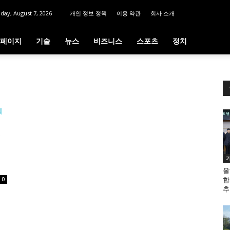
iday, August 7, 2026
개인 정보 정책
이용 약관
회사 소개
페이지
기술
뉴스
비즈니스
스포츠
정치
제
올
0
합
추