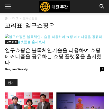
홈
태그
일구쇼핑은
꼬리표: 일구쇼핑은
보도 자료
일구쇼핑은 블록체인기술을 리용하여 쇼핑
메커니즘을 공유하는 쇼핑 플랫폼을 출시했
다
Daejeon Weekly
0
인기