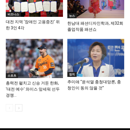
비즈니스
뉴스
대전 지역 ‘장애인 고용증진’ 위
한남대 패션디자인학과, 제32회
한 3인 4각
졸업작품 패션쇼
정치
스포츠
추미애 “윤석열 충청대망론, 충
총력전 펼치고 신승 거둔 한화,
청인이 동의 않을 것”
‘대전 예수’ 와이스 앞세워 선두
경쟁...