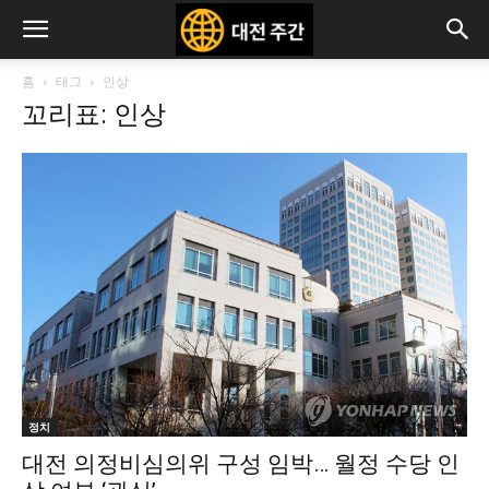
홈
태그
인상
꼬리표: 인상
정치
대전 의정비심의위 구성 임박… 월정 수당 인