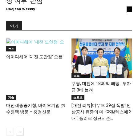
상 여부 ‘관심’
Daejeon Weekly
0
인기
뉴스
아이디헤어 ‘대전 도안점’ 오픈
뉴스
쿠팡, 대전에 1800억 베팅…투자
금 3배 늘려
기술
스포츠
대전세종중기청, 바이오기업 ㈜
[대전 리뷰]디우프 39점 폭발! 인
수젠텍 방문 – 충청신문
삼공사 유종의 미. GS칼텍스에 3
대1 승리로 정규시즌...