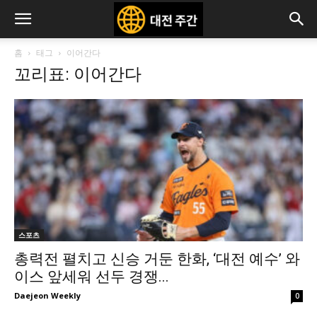
홈
태그
이어간다
꼬리표: 이어간다
스포츠
총력전 펼치고 신승 거둔 한화, ‘대전 예수’ 와
이스 앞세워 선두 경쟁...
Daejeon Weekly
0