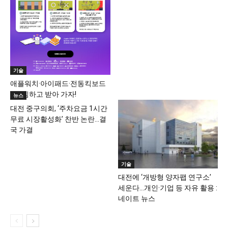
기술
애플워치·아이패드·전동킥보드
···게임하고 받아 가자!
뉴스
대전 중구의회, ‘주차요금 1시간
무료 시장활성화’ 찬반 논란…결
국 가결
기술
대전에 ‘개방형 양자팹 연구소’
세운다…개인·기업 등 자유 활용 :
네이트 뉴스