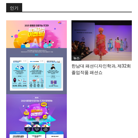
인기
뉴스
한남대 패션디자인학과, 제32회
졸업작품 패션쇼