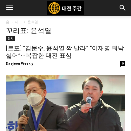
홈
태그
윤석열
꼬리표: 윤석열
정치
[르포] “김문수, 윤석열 짝 날라” “이재명 워낙
싫어”···복잡한 대전 표심
Daejeon Weekly
0