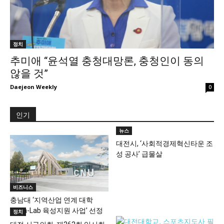
정치
추미애 “윤석열 충청대망론, 충청인이 동의
않을 것”
Daejeon Weekly
0
인기
뉴스
대전시, ‘사회적경제혁신타운 조
성 공사’ 급물살
비즈니스
충남대 ‘지역산업 연계 대학
Open-Lab 육성지원 사업’ 선정
정치