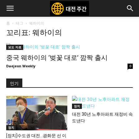
홈
태그
웨하이의
꼬리표: 웨하이의
보도 자료
중국 웨하이의 ‘벚꽃 대로’ 깜짝 출시
Daejeon Weekly
0
인기
정치
대전 30년 노후아파트 재정비 속
도낸다
정치
[정치]수도권 대전…광화문 선 이