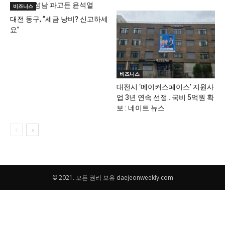
재명 vs 성남 파고든 윤석열
비즈니스
대전 동구, “세금 낭비? 신고하세
요”
비즈니스
대전시 ‘메이커스페이스’ 지원사
업 3년 연속 선정…국비 5억원 확
보 : 네이트 뉴스
© 2021. 모든 권리 보유 daejeonweekly.com