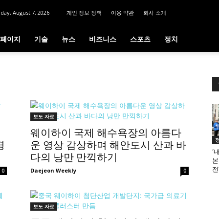
iday, August 7, 2026
개인 정보 정책
이용 약관
회사 소개
페이지
기술
뉴스
비즈니스
스포츠
정치
보도 자료
웨이하이 국제 해수욕장의 아름다
경
운 영상 감상하며 해안도시 산과 바
‘
다의 낭만 만끽하기
본
전
Daejeon Weekly
0
0
보도 자료