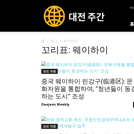
대
Fr
전
주
간
홈
홈
태그
웨이하이
꼬리표: 웨이하이
보도 자료
중국 웨이하이 린강구(临港区): 문
화자원을 통합하여, “청년들이 동
하는 도시” 조성
Daejeon Weekly
보도 자료