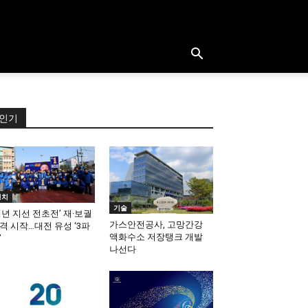
인기
정치
기술
내년 지선 전초전’ 재·보궐
가스안전공사, 고망간강
격 시작…대전 유성 ‘3파
액화수소 저장탱크 개발
’
나선다