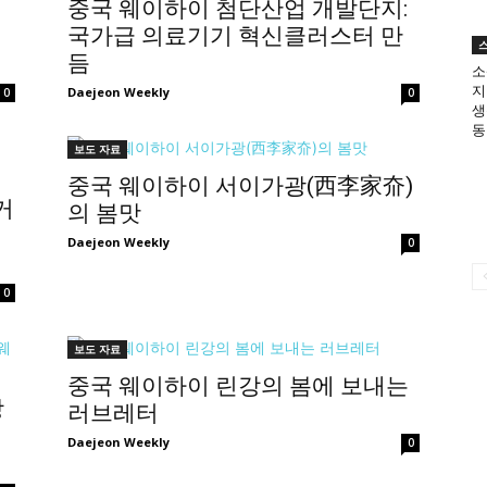
제
중국 웨이하이 첨단산업 개발단지:
국가급 의료기기 혁신클러스터 만
듬
소
지
Daejeon Weekly
0
0
생
동
보도 자료
중국 웨이하이 서이가광(西李家夼)
거
의 봄맛
Daejeon Weekly
0
0
보도 자료
중국 웨이하이 린강의 봄에 보내는
장
러브레터
Daejeon Weekly
0