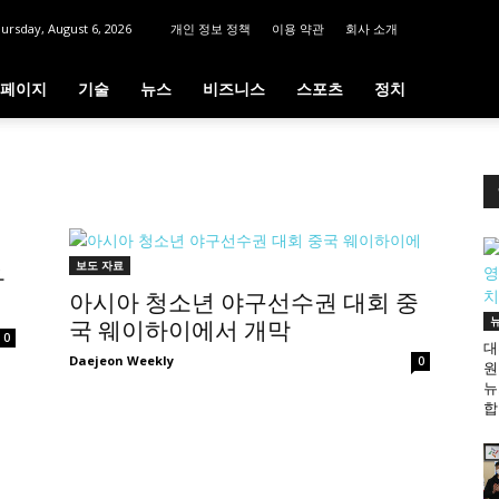
ursday, August 6, 2026
개인 정보 정책
이용 약관
회사 소개
페이지
기술
뉴스
비즈니스
스포츠
정치
보도 자료
하
아시아 청소년 야구선수권 대회 중
국 웨이하이에서 개막
0
대
Daejeon Weekly
0
원
뉴
합