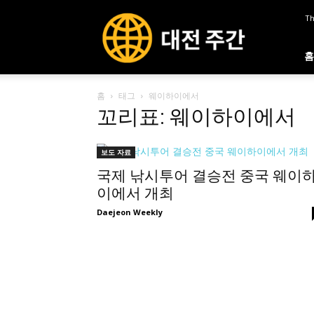
대
Th
전
주
간
홈
홈
태그
웨이하이에서
꼬리표: 웨이하이에서
보도 자료
국제 낚시투어 결승전 중국 웨이
이에서 개최
Daejeon Weekly