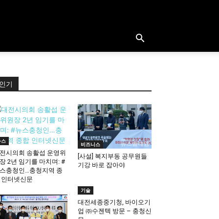
인기
뉴스
비즈니스
전시의회 송활섭 운영위
[사설] 복지부동 공무원들
장 2년 임기를 마치며: #
기강 바로 잡아야
스충청인…충청지역 종
 인터넷신문
기술
대전세종중기청, 바이오기
업 ㈜수젠텍 방문 – 충청신