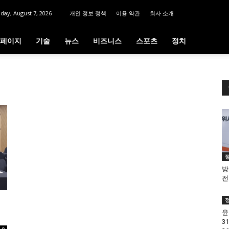
iday, August 7, 2026
개인 정보 정책
이용 약관
회사 소개
페이지
기술
뉴스
비즈니스
스포츠
정치
방
전
윤
3