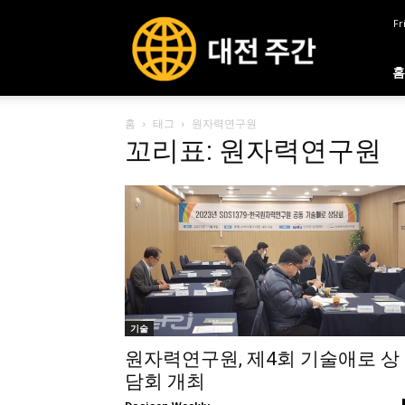
대
Fr
전
주
간
홈
홈
태그
원자력연구원
꼬리표: 원자력연구원
기술
원자력연구원, 제4회 기술애로 상
담회 개최