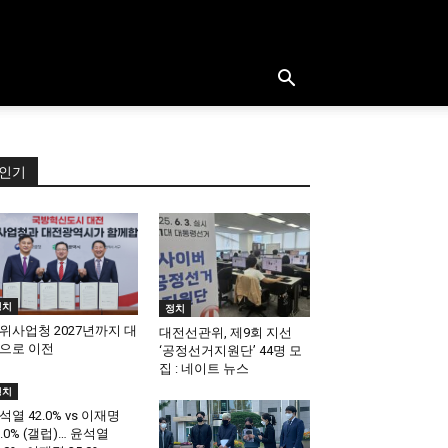
인기
정치
정치
위사업청 2027년까지 대
대전선관위, 제9회 지선
으로 이전
‘공정선거지원단’ 44명 모
집 : 네이트 뉴스
정치
석열 42.0% vs 이재명
1.0% (갤럽)… 윤석열