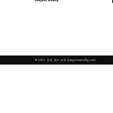
Daejeon Weekly
© 2021. 모든 권리 보유 daejeonweekly.com