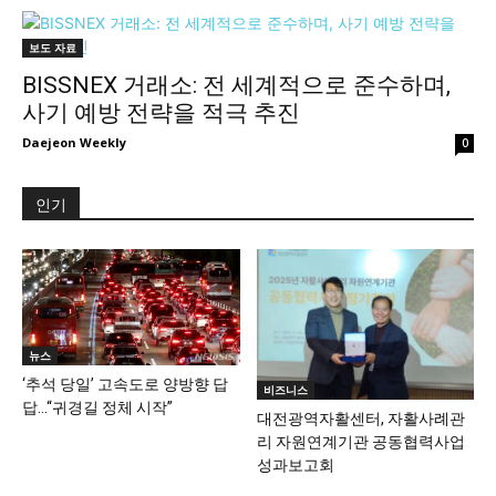
보도 자료
BISSNEX 거래소: 전 세계적으로 준수하며,
사기 예방 전략을 적극 추진
Daejeon Weekly
0
인기
뉴스
‘추석 당일’ 고속도로 양방향 답
비즈니스
답…“귀경길 정체 시작”
대전광역자활센터, 자활사례관
리 자원연계기관 공동협력사업
성과보고회