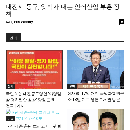
대전시-동구, 엇박자 내는 인쇄산업 부흥 정
책
Daejeon Weekly
0
인기
정치
정치
이재명, 17일 대전 국방과학연구
국민의힘 대전중구당협 ‘야당말
소·18일 대구 웹툰도서관 방문
살·정치탄압 실상’ 당원 교육 –
전국 | 기사
기술
대전·세종·충남 흐리고 비…낮 최