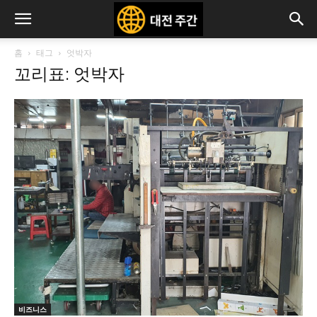
홈
태그
엇박자
꼬리표: 엇박자
비즈니스