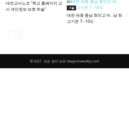
대전교사노조 “학교 홈페이지 교
기술
사 개인정보 보호 허술”
대전·세종·충남 흐리고 비…낮 최
고기온 7∼10도
© 2021. 모든 권리 보유 daejeonweekly.com