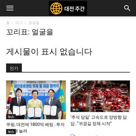
홈
태그
얼굴을
꼬리표: 얼굴을
게시물이 표시 없습니다
인기
뉴스
뉴스
‘추석 당일’ 고속도로 양방향 답
답…“귀경길 정체 시작”
쿠팡, 대전에 1800억 베팅…투자
금 3배 늘려
뉴스