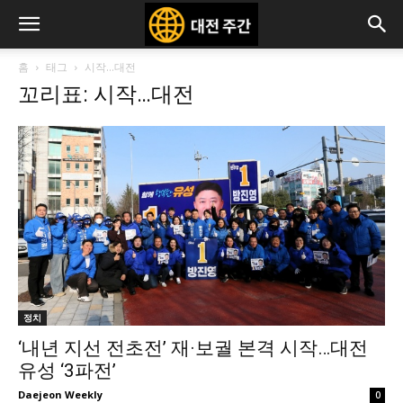
홈
태그
시작…대전
꼬리표: 시작…대전
정치
‘내년 지선 전초전’ 재·보궐 본격 시작…대전
유성 ‘3파전’
Daejeon Weekly
0