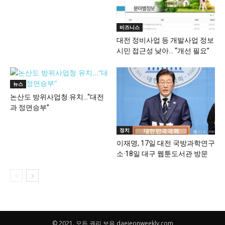
비즈니스
대전 정비사업 등 개발사업 정보
시민 접근성 낮아… “개선 필요”
뉴스
논산도 방위사업청 유치…“대전
과 정면승부”
정치
이재명, 17일 대전 국방과학연구
소·18일 대구 웹툰도서관 방문
© 2021. 모든 권리 보유 daejeonweekly.com