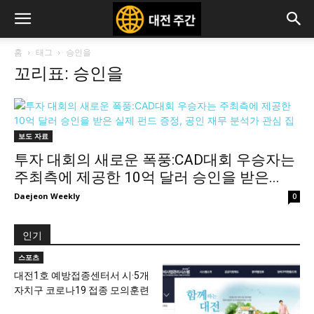
홈
태그
승인을
꼬리표: 승인을
보도 자료
투자 대회의 새로운 폭풍:CAD대회 우승자는
주최측에 제공한 10억 달러 승인을 받은...
Daejeon Weekly
0
인기
스포츠
대전1호 예방접종센터서 시·5개
자치구 코로나19 접종 모의훈련