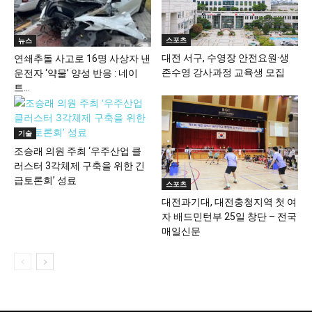
스포츠
뉴스
대전 서구, 수영장 안전요원·생
연쇄추돌 사고로 16명 사상자 낸
존수영 강사과정 교육생 모집
운전자 ‘약물’ 양성 반응 : 네이
트...
기술
조승래 의원 주최 ‘우주산업 클
러스터 3각체제 구축을 위한 긴
급토론회’ 성료
스포츠
대전과기대, 대전충청지역 첫 여
자 배드민턴부 25일 창단 – 전국
매일신문