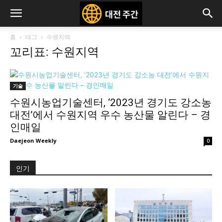
홈
태그
수원지역
꼬리표: 수원지역
기술
수원시농업기술센터, ‘2023년 경기도 강소농
대전’에서 수원지역 우수 농산물 알린다 – 경
인매일
Daejeon Weekly
0
인기