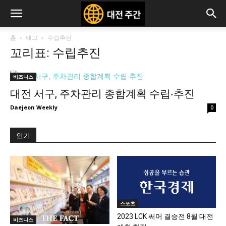
홈
태그
수립추진
꼬리표: 수립추진
비즈니스
대전 서구, 주차관리 종합계획 수립‧추진
Daejeon Weekly
0
인기
스포츠
2023 LCK 써머 결승전 8월 대전
비즈니스