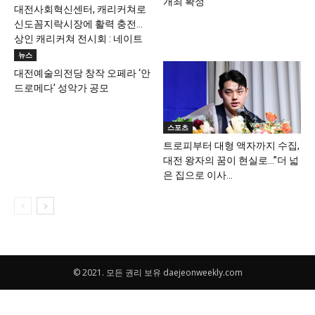
개최 확정
대전사회혁신센터, 캐리커쳐로
신도꼼지락시장에 활력 충전…
상인 캐리커쳐 전시회 : 네이트
뉴스
뉴스
대전예술의전당 창작 오페라 ‘안
드로메다’ 성악가 공모
스포츠
트로피부터 대형 액자까지 수집,
대전 왕자의 꿈이 현실로…”더 넓
은 집으로 이사...
© 2021. 모든 권리 보유 daejeonweekly.com