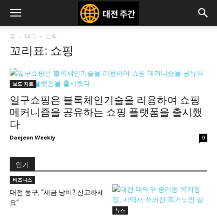
홈
태그
쇼핑
꼬리표: 쇼핑
보도 자료
일구쇼핑은 블록체인기술을 리용하여 쇼핑
메커니즘을 공유하는 쇼핑 플랫폼을 출시했
다
Daejeon Weekly
0
인기
비즈니스
대전 동구, “세금 낭비? 신고하세
요”
뉴스