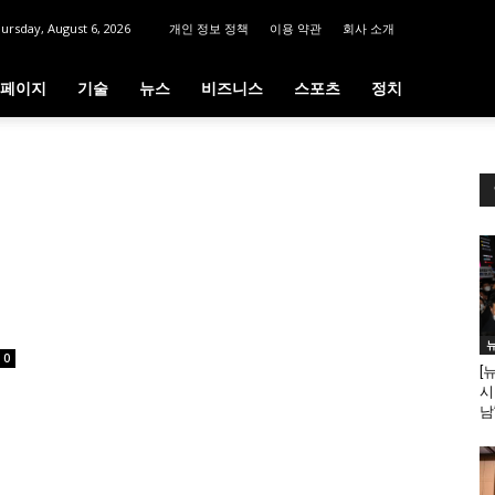
ursday, August 6, 2026
개인 정보 정책
이용 약관
회사 소개
페이지
기술
뉴스
비즈니스
스포츠
정치
0
[
시
남