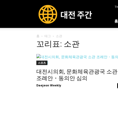
대
Th
전
주
간
홈
홈
태그
소관
꼬리표: 소관
스포츠
대전시의회, 문화체육관광국 소관
조례안・동의안 심의
Daejeon Weekly