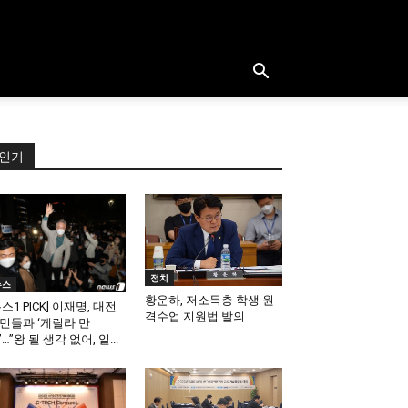
인기
정치
뉴스
황운하, 저소득층 학생 원
뉴스1 PICK] 이재명, 대전
격수업 지원법 발의
민들과 ‘게릴라 만
’…”왕 될 생각 없어, 일...