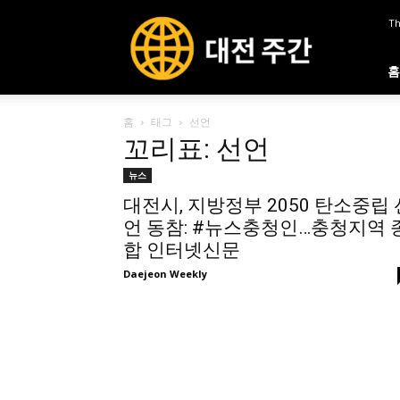
대
Th
전
주
간
홈
홈
태그
선언
꼬리표: 선언
뉴스
대전시, 지방정부 2050 탄소중립 
언 동참: #뉴스충청인…충청지역 
합 인터넷신문
Daejeon Weekly