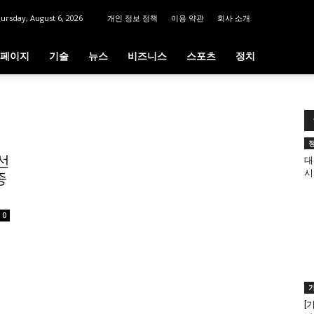
ursday, August 6, 2026
개인 정보 정책
이용 약관
회사 소개
페이지
기술
뉴스
비즈니스
스포츠
정치
선
대
시
종
0
[