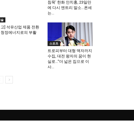
침묵’ 한화 안치홍, 23일만
에 다시 엔트리 말소…폰세
는...
기술
기고] 석유산업 제품 전환
 청정에너지로의 부활
스포츠
트로피부터 대형 액자까지
수집, 대전 왕자의 꿈이 현
실로…”더 넓은 집으로 이
사...