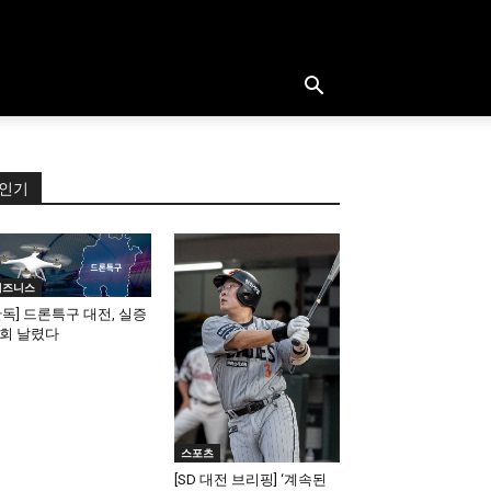
인기
비즈니스
단독] 드론특구 대전, 실증
회 날렸다
스포츠
[SD 대전 브리핑] ‘계속된