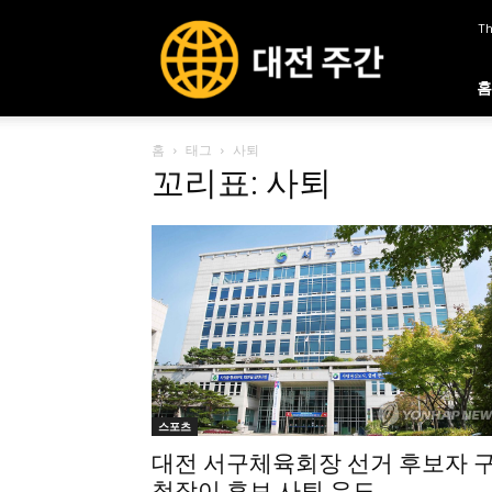
대
Th
전
주
간
홈
홈
태그
사퇴
꼬리표: 사퇴
스포츠
대전 서구체육회장 선거 후보자 
청장이 후보 사퇴 유도