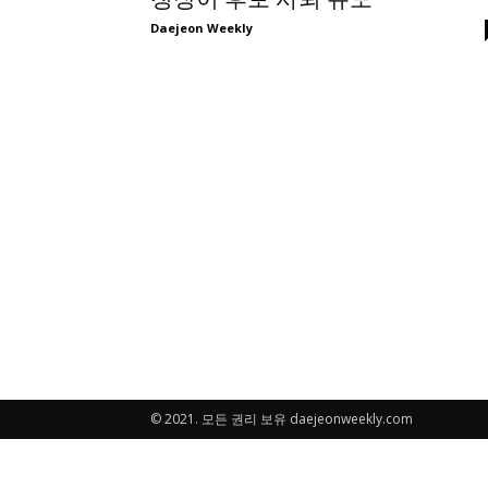
Daejeon Weekly
© 2021. 모든 권리 보유 daejeonweekly.com